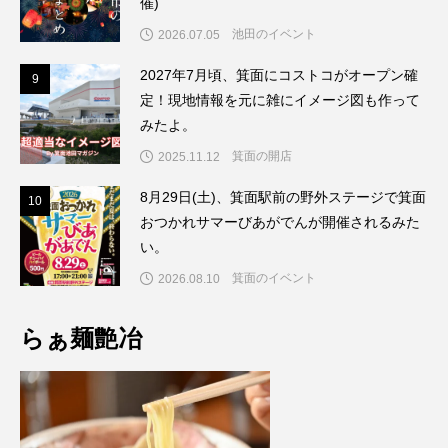
催)
池田のイベント
2026.07.05
2027年7月頃、箕面にコストコがオープン確
9
9
定！現地情報を元に雑にイメージ図も作って
みたよ。
箕面の開店
2025.11.12
8月29日(土)、箕面駅前の野外ステージで箕面
1
10
おつかれサマーびあがでんが開催されるみた
い。
箕面のイベント
2026.08.10
らぁ麺艶冶