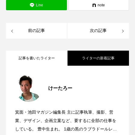
Line
note
前の記事
次の記事
記事を書いたライター
ライターの新着記事
2026年11月、カルディコーヒーファーム
2026.08.10
けーたろー
8月29日(土)、箕面駅前の野外ステージで
2026.08.10
阪急池田IKEDIA店がオープンするみた
箕面・池田マガジン編集長 主に記事執筆、撮影、営
石橋駅前南側にezu cafeがオープンして
2026.08.09
箕面おつかれサマーびあがでんが開催さ
業、デザイン、企画立案など、要するに全部の仕事を
い。
している。 豊中生まれ。 1歳の黒のラブラドールレト