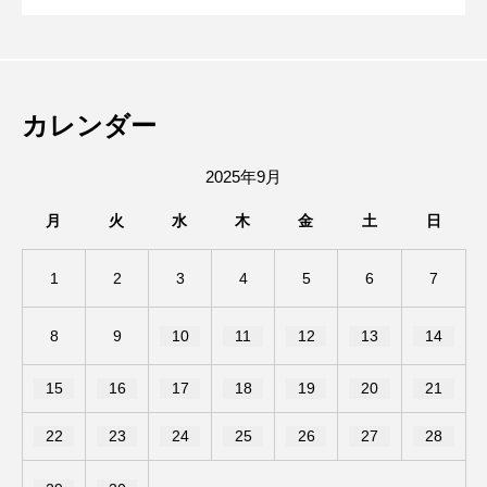
リバー、12歳のソマリ、6歳のサイベリアンと暮らす大
8月8日(土)、石橋駅東改札出てすぐの所
2026.08.09
る。
れるみたい。
の動物好き。 高校時代は池田駅前をうろうろしたり、
陸上部の練習で豊中から箕面の滝まで走ってました。
8/6(木)、桜井駅前にオープンした喫茶 端
2026.08.08
にしゃぶしゃぶ処 玖玖 -KÜKÜ- がオープ
趣味はエレキギターとボクシング、カメラ。
カレンダー
雲(きっさずいうん)に行ってきた。本場中
ンしたみたい。
2025年9月
月
火
水
木
金
土
日
国の味と日本で学んだ珈琲とお茶の世界
1
2
3
4
5
6
7
が融合したお店だった。
8
9
10
11
12
13
14
15
16
17
18
19
20
21
22
23
24
25
26
27
28