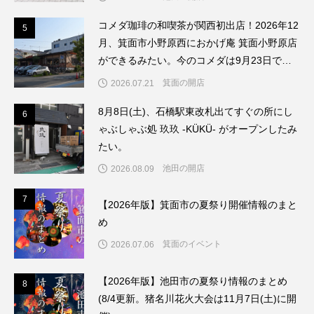
コメダ珈琲の和喫茶が関西初出店！2026年12
5
5
月、箕面市小野原西におかげ庵 箕面小野原店
ができるみたい。今のコメダは9月23日で閉
店してリブランドするんだって。
箕面の開店
2026.07.21
8月8日(土)、石橋駅東改札出てすぐの所にし
6
6
ゃぶしゃぶ処 玖玖 -KÜKÜ- がオープンしたみ
たい。
池田の開店
2026.08.09
7
7
【2026年版】箕面市の夏祭り開催情報のまと
め
箕面のイベント
2026.07.06
【2026年版】池田市の夏祭り情報のまとめ
8
8
(8/4更新。猪名川花火大会は11月7日(土)に開