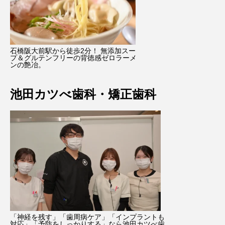
石橋阪大前駅から徒歩2分！ 無添加スー
プ＆グルテンフリーの背徳感ゼロラーメ
ンの艶冶。
池田カツべ歯科・矯正歯科
「神経を残す」「歯周病ケア」「インプラントも
対応」「予防をしっかりする」なら池田カツべ歯