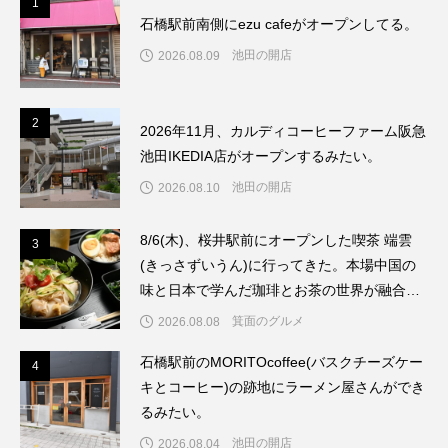
1
1
石橋駅前南側にezu cafeがオープンしてる。
池田の開店
2026.08.09
2
2
2026年11月、カルディコーヒーファーム阪急
池田IKEDIA店がオープンするみたい。
池田の開店
2026.08.10
8/6(木)、桜井駅前にオープンした喫茶 端雲
3
3
(きっさずいうん)に行ってきた。本場中国の
味と日本で学んだ珈琲とお茶の世界が融合し
たお店だった。
箕面のグルメ
2026.08.08
石橋駅前のMORITOcoffee(バスクチーズケー
4
4
キとコーヒー)の跡地にラーメン屋さんができ
るみたい。
池田の開店
2026.08.04