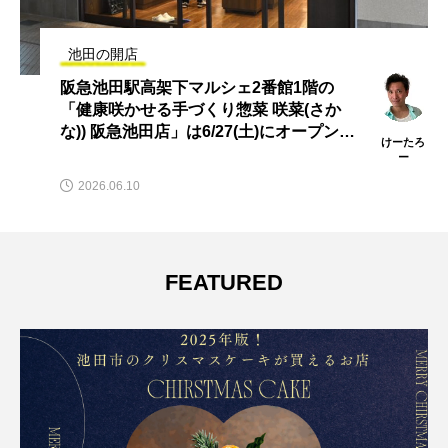
池田の開店
阪急池田駅高架下マルシェ2番館1階の
「健康咲かせる手づくり惣菜 咲菜(さか
な)) 阪急池田店」は6/27(土)にオープンす
けーたろ
るみたい。
ー
2026.06.10
FEATURED