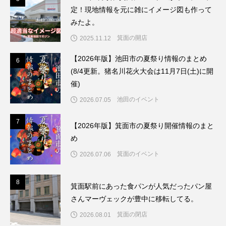
定！現地情報を元に雑にイメージ図も作って
みたよ。
箕面の開店
2025.11.12
【2026年版】池田市の夏祭り情報のまとめ
6
6
(8/4更新。猪名川花火大会は11月7日(土)に開
催)
池田のイベント
2026.07.05
7
7
【2026年版】箕面市の夏祭り開催情報のまと
め
箕面のイベント
2026.07.06
8
8
箕面駅前にあった食パンが人気だったパン屋
さんマーヴェックが豊中に移転してる。
箕面の閉店
2026.08.01