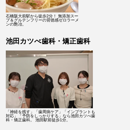
石橋阪大前駅から徒歩2分！ 無添加スー
プ＆グルテンフリーの背徳感ゼロラーメ
ンの艶冶。
池田カツべ歯科・矯正歯科
「神経を残す」「歯周病ケア」「インプラントも
対応」「予防をしっかりする」なら池田カツべ歯
科・矯正歯科。 池田駅前徒歩1分。