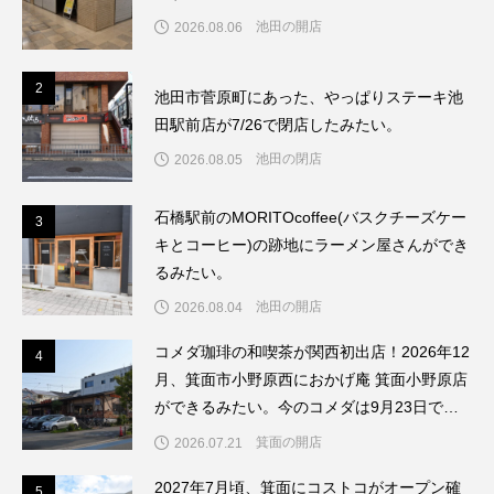
池田の開店
2026.08.06
2
2
池田市菅原町にあった、やっぱりステーキ池
田駅前店が7/26で閉店したみたい。
池田の閉店
2026.08.05
石橋駅前のMORITOcoffee(バスクチーズケー
3
3
キとコーヒー)の跡地にラーメン屋さんができ
るみたい。
池田の開店
2026.08.04
コメダ珈琲の和喫茶が関西初出店！2026年12
4
4
月、箕面市小野原西におかげ庵 箕面小野原店
ができるみたい。今のコメダは9月23日で閉
店してリブランドするんだって。
箕面の開店
2026.07.21
2027年7月頃、箕面にコストコがオープン確
5
5