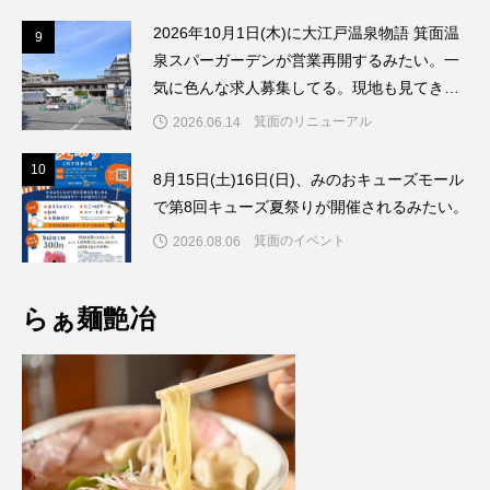
2026年10月1日(木)に大江戸温泉物語 箕面温
9
9
泉スパーガーデンが営業再開するみたい。一
気に色んな求人募集してる。現地も見てきた
よ。
箕面のリニューアル
2026.06.14
1
10
8月15日(土)16日(日)、みのおキューズモール
で第8回キューズ夏祭りが開催されるみたい。
箕面のイベント
2026.08.06
らぁ麺艶冶