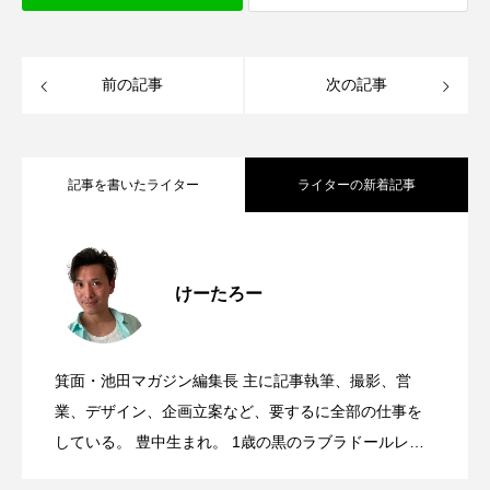
前の記事
次の記事
記事を書いたライター
ライターの新着記事
サンシティ地下1階に、宝塚ゴールドがオ
2026.08.06
けーたろー
8月15日(土)16日(日)、みのおキューズモ
2026.08.06
ープンするみたい。
箕面・池田マガジン編集長 主に記事執筆、撮影、営
池田市菅原町にあった、やっぱりステー
2026.08.05
ールで第8回キューズ夏祭りが開催される
業、デザイン、企画立案など、要するに全部の仕事を
している。 豊中生まれ。 1歳の黒のラブラドールレト
リバー、12歳のソマリ、6歳のサイベリアンと暮らす大
switch2やポケモンカードが当たる！8月6
2026.08.05
キ池田駅前店が7/26で閉店したみたい。
みたい。