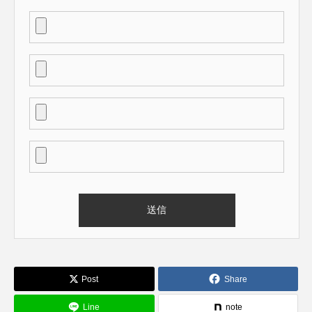
Post
Share
Line
note