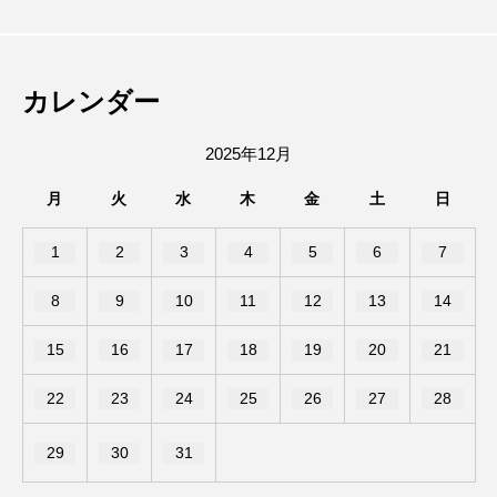
の動物好き。 高校時代は池田駅前をうろうろしたり、
陸上部の練習で豊中から箕面の滝まで走ってました。
石橋駅前のMORITOcoffee(バスクチーズ
2026.08.04
日(木)〜8日(土)、石橋商店街で「ガチャ
趣味はエレキギターとボクシング、カメラ。
カレンダー
ケーキとコーヒー)の跡地にラーメン屋さ
ガチャで！夏の大抽選会」が開催される
2025年12月
月
火
水
木
金
土
日
んができるみたい。
みたい。
1
2
3
4
5
6
7
8
9
10
11
12
13
14
15
16
17
18
19
20
21
22
23
24
25
26
27
28
29
30
31