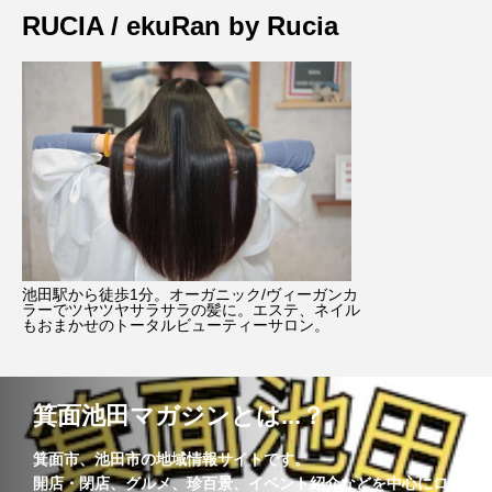
RUCIA / ekuRan by Rucia
池田駅から徒歩1分。オーガニック/ヴィーガンカ
ラーでツヤツヤサラサラの髪に。エステ、ネイル
もおまかせのトータルビューティーサロン。
箕面池田マガジンとは...？
箕面市、池田市の地域情報サイトです。
開店・閉店、グルメ、珍百景、イベント紹介などを中心にロ