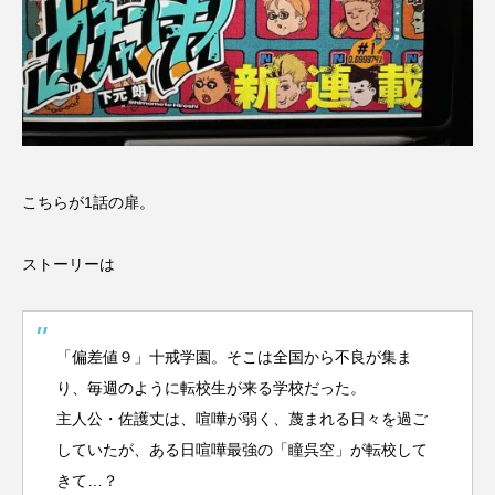
こちらが1話の扉。
ストーリーは
「偏差値９」十戒学園。そこは全国から不良が集ま
り、毎週のように転校生が来る学校だった。
主人公・佐護丈は、喧嘩が弱く、蔑まれる日々を過ご
していたが、ある日喧嘩最強の「瞳呉空」が転校して
きて…？