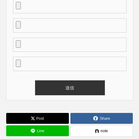
Post
Share
Line
note