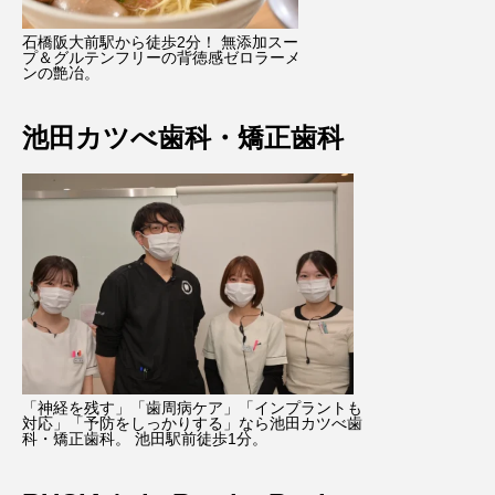
石橋阪大前駅から徒歩2分！ 無添加スー
プ＆グルテンフリーの背徳感ゼロラーメ
ンの艶冶。
池田カツべ歯科・矯正歯科
「神経を残す」「歯周病ケア」「インプラントも
対応」「予防をしっかりする」なら池田カツべ歯
科・矯正歯科。 池田駅前徒歩1分。