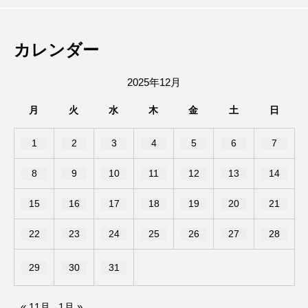
陸上部の練習で豊中から箕面の滝まで走ってました。
池田市菅原町にあった、やっぱりステー
2026.08.05
ールで第8回キューズ夏祭りが開催される
趣味はエレキギターとボクシング、カメラ。
カレンダー
キ池田駅前店が7/26で閉店したみたい。
みたい。
2025年12月
月
火
水
木
金
土
日
1
2
3
4
5
6
7
8
9
10
11
12
13
14
15
16
17
18
19
20
21
22
23
24
25
26
27
28
29
30
31
« 11月
1月 »