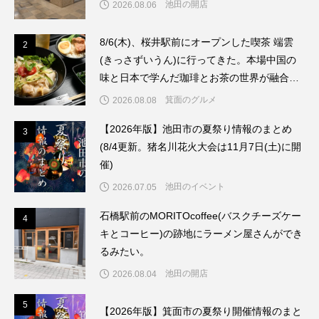
池田の開店
2026.08.06
8/6(木)、桜井駅前にオープンした喫茶 端雲
2
2
(きっさずいうん)に行ってきた。本場中国の
味と日本で学んだ珈琲とお茶の世界が融合し
たお店だった。
箕面のグルメ
2026.08.08
【2026年版】池田市の夏祭り情報のまとめ
3
3
(8/4更新。猪名川花火大会は11月7日(土)に開
催)
池田のイベント
2026.07.05
石橋駅前のMORITOcoffee(バスクチーズケー
4
4
キとコーヒー)の跡地にラーメン屋さんができ
るみたい。
池田の開店
2026.08.04
5
5
【2026年版】箕面市の夏祭り開催情報のまと