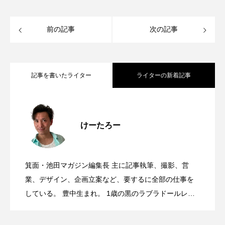
前の記事
次の記事
記事を書いたライター
ライターの新着記事
8/6(木)、桜井駅前にオープンした喫茶 端
2026.08.08
けーたろー
箕面池田マガジン、月間22万PV突破&1周
2026.08.07
雲(きっさずいうん)に行ってきた。本場中
箕面・池田マガジン編集長 主に記事執筆、撮影、営
サンシティ地下1階に、宝塚ゴールドがオ
2026.08.06
年記念！夏なので、カブトムシとかいり
業、デザイン、企画立案など、要するに全部の仕事を
国の味と日本で学んだ珈琲とお茶の世界
している。 豊中生まれ。 1歳の黒のラブラドールレト
リバー、12歳のソマリ、6歳のサイベリアンと暮らす大
8月15日(土)16日(日)、みのおキューズモ
2026.08.06
ープンするみたい。
ますか…？
が融合したお店だった。
の動物好き。 高校時代は池田駅前をうろうろしたり、