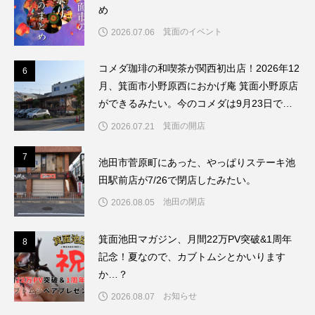
め
箕面のイベント
2026.07.06
コメダ珈琲の和喫茶が関西初出店！2026年12
6
6
月、箕面市小野原西におかげ庵 箕面小野原店
ができるみたい。今のコメダは9月23日で閉
店してリブランドするんだって。
箕面の開店
2026.07.21
7
7
池田市菅原町にあった、やっぱりステーキ池
田駅前店が7/26で閉店したみたい。
池田の閉店
2026.08.05
箕面池田マガジン、月間22万PV突破&1周年
8
8
記念！夏なので、カブトムシとかいります
か…？
お知らせ
2026.08.07