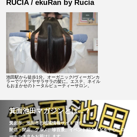
RUCIA / ekuRan by Rucia
池田駅から徒歩1分。オーガニック/ヴィーガンカ
ラーでツヤツヤサラサラの髪に。エステ、ネイル
もおまかせのトータルビューティーサロン。
箕面池田マガジンとは...？
箕面市、池田市の地域情報サイトです。
開店・閉店、グルメ、珍百景、イベント紹介などを中心にロ
ーカルネタをお届けします。