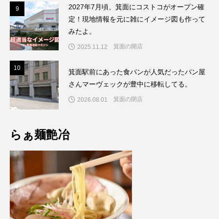
2027年7月頃、箕面にコストコがオープン確
9
9
定！現地情報を元に雑にイメージ図も作って
みたよ。
箕面の開店
2025.11.12
1
10
箕面駅前にあった食パンが人気だったパン屋
さんマーヴェックが豊中に移転してる。
箕面の閉店
2026.08.01
らぁ麺艶冶