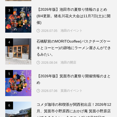
【2026年版】池田市の夏祭り情報のまとめ
3
3
(8/4更新。猪名川花火大会は11月7日(土)に開
催)
池田のイベント
2026.07.05
石橋駅前のMORITOcoffee(バスクチーズケー
4
4
キとコーヒー)の跡地にラーメン屋さんができ
るみたい。
池田の開店
2026.08.04
5
5
【2026年版】箕面市の夏祭り開催情報のまと
め
箕面のイベント
2026.07.06
コメダ珈琲の和喫茶が関西初出店！2026年12
6
6
月、箕面市小野原西におかげ庵 箕面小野原店