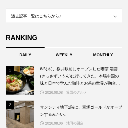
過去記事一覧はこちらから♪
RANKING
DAILY
WEEKLY
MONTHLY
8/6(木)、桜井駅前にオープンした喫茶 端雲
1
1
(きっさずいうん)に行ってきた。本場中国の
味と日本で学んだ珈琲とお茶の世界が融合し
たお店だった。
箕面のグルメ
2026.08.08
2
2
サンシティ地下1階に、宝塚ゴールドがオープ
ンするみたい。
池田の開店
2026.08.06