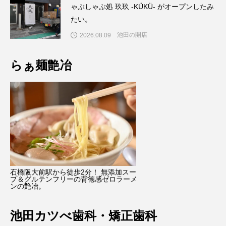
ゃぶしゃぶ処 玖玖 -KÜKÜ- がオープンしたみ
たい。
池田の開店
2026.08.09
らぁ麺艶冶
石橋阪大前駅から徒歩2分！ 無添加スー
プ＆グルテンフリーの背徳感ゼロラーメ
ンの艶冶。
Xでシェア
情報提供
池田カツべ歯科・矯正歯科