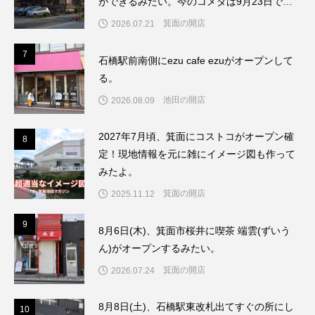
ができるみたい。今のコメダは9月23日で閉
店してリブランドするんだって。
箕面の開店
2026.07.21
7
7
石橋駅前南側にezu cafe ezuがオープンして
る。
池田の開店
2026.08.09
2027年7月頃、箕面にコストコがオープン確
8
8
定！現地情報を元に雑にイメージ図も作って
みたよ。
箕面の開店
2025.11.12
9
9
8月6日(木)、箕面市桜井に喫茶 端雲(ずいう
ん)がオープンするみたい。
箕面の開店
2026.07.24
8月8日(土)、石橋駅東改札出てすぐの所にし
1
10