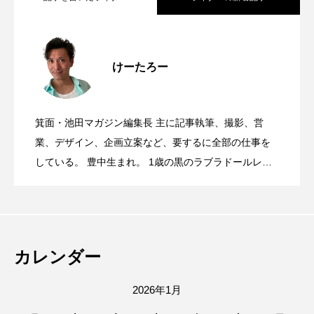
石橋駅前南側にezu cafe ezuがオープン
2026.08.09
けーたろー
8月8日(土)、石橋駅東改札出てすぐの所
2026.08.09
してる。
箕面・池田マガジン編集長 主に記事執筆、撮影、営
8/6(木)、桜井駅前にオープンした喫茶 端
2026.08.08
にしゃぶしゃぶ処 玖玖 -KÜKÜ- がオープ
業、デザイン、企画立案など、要するに全部の仕事を
している。 豊中生まれ。 1歳の黒のラブラドールレト
リバー、12歳のソマリ、6歳のサイベリアンと暮らす大
箕面池田マガジン、月間22万PV突破&1周
2026.08.07
雲(きっさずいうん)に行ってきた。本場中
ンしたみたい。
の動物好き。 高校時代は池田駅前をうろうろしたり、
陸上部の練習で豊中から箕面の滝まで走ってました。
サンシティ地下1階に、宝塚ゴールドがオ
2026.08.06
年記念！夏なので、カブトムシとかいり
趣味はエレキギターとボクシング、カメラ。
国の味と日本で学んだ珈琲とお茶の世界
カレンダー
ープンするみたい。
ますか…？
2026年1月
が融合したお店だった。