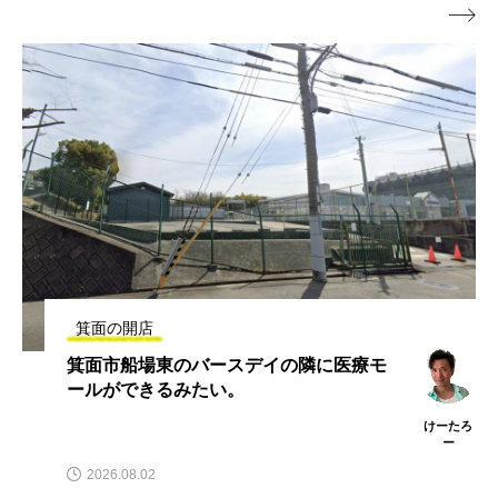

箕面の開店
箕面市船場東のバースデイの隣に医療モ
ールができるみたい。
けーたろ
ー
2026.08.02