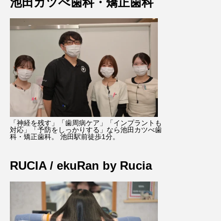
池田カツべ歯科・矯正歯科
「神経を残す」「歯周病ケア」「インプラントも
対応」「予防をしっかりする」なら池田カツべ歯
科・矯正歯科。 池田駅前徒歩1分。
RUCIA / ekuRan by Rucia