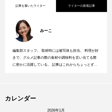
記事を書いたライター
ライターの新着記事
9/19(土)、箕面市小野原に「KUMU
2026.07.31
みーこ
8/1(土)、池田市民文化会館小ホール にて
2026.07.28
ORGANIC MARKET(クムオーガニックマ
編集部スタッフ。 取材時には被写体も担当。 料理が好
8/8(土)、みのおキューズモール側の千里
2026.07.27
「素人落語まつりin池田2026」が開催さ
きで、グルメ記事の際の食材や調味料を言い当てる際
ーケット) 小野原店」ができるみたい。
に密かに活躍している。 記事はこれからちょっとずつ
更新予定です。
7/21(火)～8/27(木)の毎週火・木曜日、池
2026.07.21
川河川敷で「まんどろ火祭り」が開催さ
れるみたい。
7/24(金)〜8/31(月)、みのおキューズモー
2026.07.20
田駅南広場で期間限定の水あそび広場
れるみたい。
カレンダー
ルに夏限定のフォトスポット「ひまわり
「KUREPA WEST KODOMO WATER
2026年1月