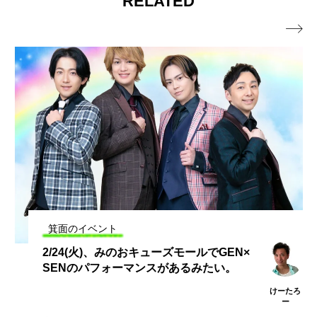
RELATED

箕面のイベント
2/24(火)、みのおキューズモールでGEN×
1
SENのパフォーマンスがあるみたい。
けーたろ
ー