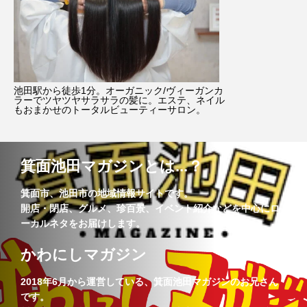
池田駅から徒歩1分。オーガニック/ヴィーガンカ
ラーでツヤツヤサラサラの髪に。エステ、ネイル
もおまかせのトータルビューティーサロン。
箕面池田マガジンとは...？
箕面市、池田市の地域情報サイトです。
開店・閉店、グルメ、珍百景、イベント紹介などを中心にロ
ーカルネタをお届けします。
かわにしマガジン
2018年6月から運営している、箕面池田マガジンのお兄さん
です。