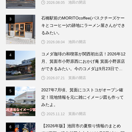
池田の閉店
2026.08.05
石橋駅前のMORITOcoffee(バスクチーズケー
3
3
キとコーヒー)の跡地にラーメン屋さんができ
るみたい。
池田の開店
2026.08.04
コメダ珈琲の和喫茶が関西初出店！2026年12
4
4
月、箕面市小野原西におかげ庵 箕面小野原店
ができるみたい。今のコメダは9月23日で閉
店してリブランドするんだって。
箕面の開店
2026.07.21
2027年7月頃、箕面にコストコがオープン確
5
5
定！現地情報を元に雑にイメージ図も作って
みたよ。
箕面の開店
2025.11.12
6
【2026年版】池田市の夏祭り情報のまとめ
6