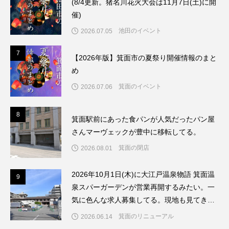
(8/4更新。猪名川花火大会は11月7日(土)に開
催)
池田のイベント
2026.07.05
7
7
【2026年版】箕面市の夏祭り開催情報のまと
め
箕面のイベント
2026.07.06
8
8
箕面駅前にあった食パンが人気だったパン屋
さんマーヴェックが豊中に移転してる。
箕面の閉店
2026.08.01
2026年10月1日(木)に大江戸温泉物語 箕面温
9
9
泉スパーガーデンが営業再開するみたい。一
気に色んな求人募集してる。現地も見てきた
よ。
箕面のリニューアル
2026.06.14