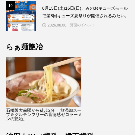
1
10
8月15日(土)16日(日)、みのおキューズモール
で第8回キューズ夏祭りが開催されるみたい。
箕面のイベント
2026.08.06
らぁ麺艶冶
石橋阪大前駅から徒歩2分！ 無添加スー
プ＆グルテンフリーの背徳感ゼロラーメ
ンの艶冶。