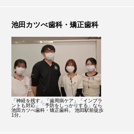
池田カツべ歯科・矯正歯科
「神経を残す」「歯周病ケア」「インプラ
ントも対応」「予防をしっかりする」なら
池田カツべ歯科・矯正歯科。 池田駅前徒歩
1分。