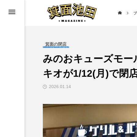
ブ
ニューアル
箕面の閉店
みのおキューズモー
キオが1/12(月)で
2026.01.14