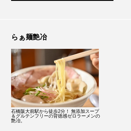
らぁ麺艶冶
石橋阪大前駅から徒歩2分！ 無添加スープ
＆グルテンフリーの背徳感ゼロラーメンの
艶冶。