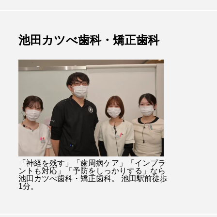
池田カツべ歯科・矯正歯科
「神経を残す」「歯周病ケア」「インプラ
ントも対応」「予防をしっかりする」なら
池田カツべ歯科・矯正歯科。 池田駅前徒歩
1分。