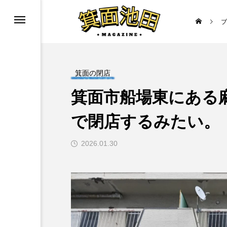
ブ
ニューアル
箕面の閉店
箕面市船場東にある麻雀
で閉店するみたい。
2026.01.30