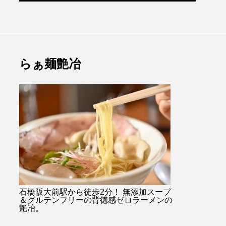
らぁ麺艶冶
石橋阪大前駅から徒歩2分！ 無添加スープ
＆グルテンフリーの背徳感ゼロラーメンの
艶冶。