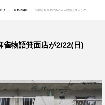
ログ
箕面の閉店
箕面市船場東にある麻雀物語箕面店が2/22(日)で閉店するみたい。
物語箕面店が2/22(日)