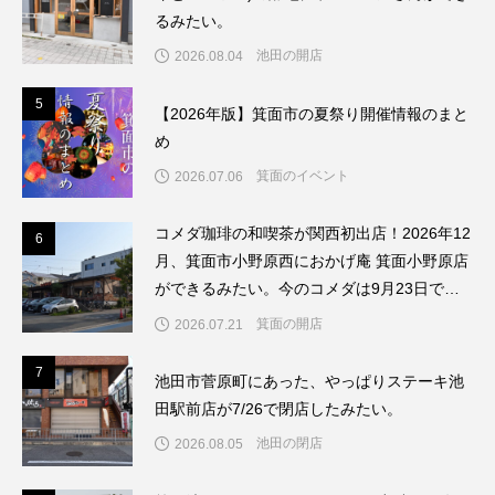
るみたい。
池田の開店
2026.08.04
5
5
【2026年版】箕面市の夏祭り開催情報のまと
め
箕面のイベント
2026.07.06
コメダ珈琲の和喫茶が関西初出店！2026年12
6
6
月、箕面市小野原西におかげ庵 箕面小野原店
ができるみたい。今のコメダは9月23日で閉
店してリブランドするんだって。
箕面の開店
2026.07.21
7
7
池田市菅原町にあった、やっぱりステーキ池
田駅前店が7/26で閉店したみたい。
池田の閉店
2026.08.05