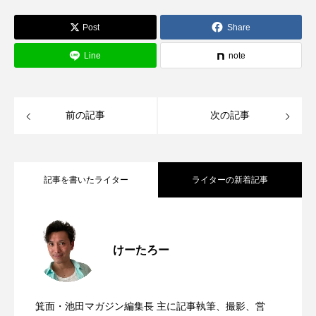
Post
Share
Line
note
前の記事
次の記事
記事を書いたライター
ライターの新着記事
8/6(木)、桜井駅前にオープンした喫茶 端
2026.08.08
けーたろー
箕面池田マガジン、月間22万PV突破&1周
2026.08.07
雲(きっさずいうん)に行ってきた。本場中
箕面・池田マガジン編集長 主に記事執筆、撮影、営