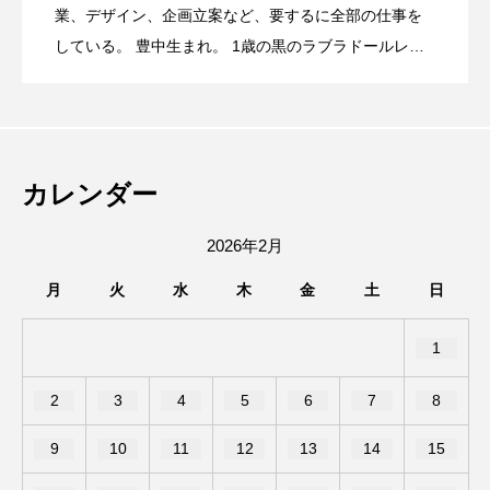
サンシティ地下1階に、宝塚ゴールドがオ
2026.08.06
年記念！夏なので、カブトムシとかいり
業、デザイン、企画立案など、要するに全部の仕事を
国の味と日本で学んだ珈琲とお茶の世界
している。 豊中生まれ。 1歳の黒のラブラドールレト
リバー、12歳のソマリ、6歳のサイベリアンと暮らす大
8月15日(土)16日(日)、みのおキューズモ
2026.08.06
ープンするみたい。
ますか…？
が融合したお店だった。
の動物好き。 高校時代は池田駅前をうろうろしたり、
陸上部の練習で豊中から箕面の滝まで走ってました。
池田市菅原町にあった、やっぱりステー
2026.08.05
ールで第8回キューズ夏祭りが開催される
趣味はエレキギターとボクシング、カメラ。
カレンダー
キ池田駅前店が7/26で閉店したみたい。
みたい。
2026年2月
月
火
水
木
金
土
日
1
2
3
4
5
6
7
8
9
10
11
12
13
14
15