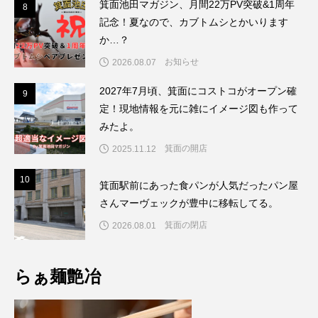
箕面池田マガジン、月間22万PV突破&1周年
8
8
記念！夏なので、カブトムシとかいります
か…？
お知らせ
2026.08.07
2027年7月頃、箕面にコストコがオープン確
9
9
定！現地情報を元に雑にイメージ図も作って
みたよ。
箕面の開店
2025.11.12
1
10
箕面駅前にあった食パンが人気だったパン屋
さんマーヴェックが豊中に移転してる。
箕面の閉店
2026.08.01
らぁ麺艶冶
Xでシェア
情報提供