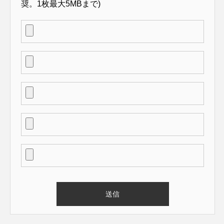
奨。1枚最大5MBまで)