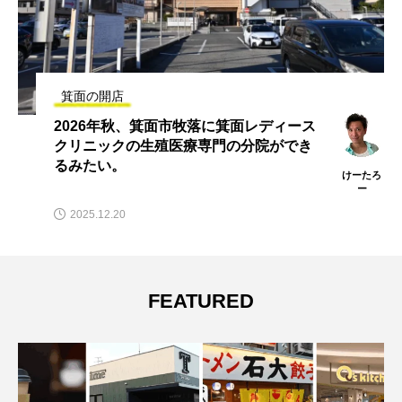
箕面の開店
3/19(木)、みのおキューズモールのフード
コートに銀だこがオープンするみたい。
けーたろ
ー
2026.03.01
FEATURED