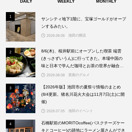
DAILY
WEEKLY
MONTHLY
1
1
サンシティ地下1階に、宝塚ゴールドがオープ
ンするみたい。
池田の開店
2026.08.06
8/6(木)、桜井駅前にオープンした喫茶 端雲
2
2
(きっさずいうん)に行ってきた。本場中国の
味と日本で学んだ珈琲とお茶の世界が融合し
たお店だった。
箕面のグルメ
2026.08.08
【2026年版】池田市の夏祭り情報のまとめ
3
3
(8/4更新。猪名川花火大会は11月7日(土)に開
催)
池田のイベント
2026.07.05
石橋駅前のMORITOcoffee(バスクチーズケー
4
4
キとコーヒー)の跡地にラーメン屋さんができ