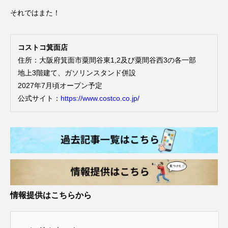
それではまた！
コストコ箕面店
住所：大阪府箕面市粟間谷東1,2及び粟間谷西3の各一部
地上3階建て、ガソリンスタンド併設
2027年7月頃オープン予定
公式サイト：
https://www.costco.co.jp/
情報提供はこちらから