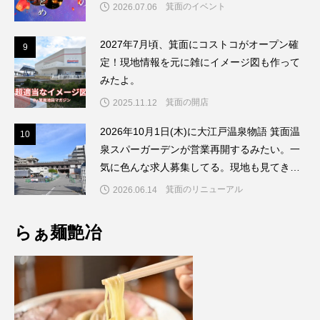
箕面のイベント
2026.07.06
2027年7月頃、箕面にコストコがオープン確
9
9
定！現地情報を元に雑にイメージ図も作って
みたよ。
箕面の開店
2025.11.12
2026年10月1日(木)に大江戸温泉物語 箕面温
1
10
泉スパーガーデンが営業再開するみたい。一
気に色んな求人募集してる。現地も見てきた
よ。
箕面のリニューアル
2026.06.14
らぁ麺艶冶