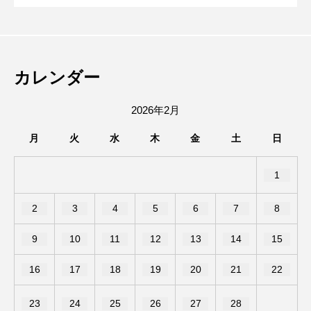
リバー、12歳のソマリ、6歳のサイベリアンと暮らす大
8月15日(土)16日(日)、みのおキューズモ
2026.08.06
ープンするみたい。
ますか…？
が融合したお店だった。
の動物好き。 高校時代は池田駅前をうろうろしたり、
陸上部の練習で豊中から箕面の滝まで走ってました。
池田市菅原町にあった、やっぱりステー
2026.08.05
ールで第8回キューズ夏祭りが開催される
趣味はエレキギターとボクシング、カメラ。
カレンダー
キ池田駅前店が7/26で閉店したみたい。
みたい。
2026年2月
月
火
水
木
金
土
日
1
2
3
4
5
6
7
8
9
10
11
12
13
14
15
16
17
18
19
20
21
22
23
24
25
26
27
28