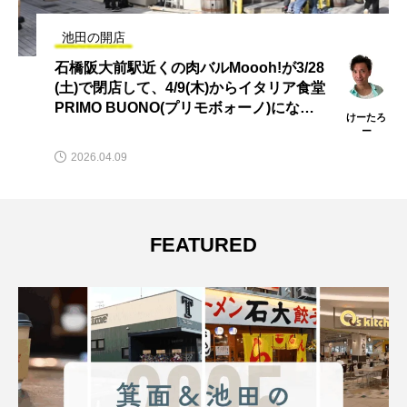
池田の開店
石橋阪大前駅近くの肉バルMoooh!が3/28
(土)で閉店して、4/9(木)からイタリア食堂
PRIMO BUONO(プリモボォーノ)になる
けーたろ
みたい。
ー
2026.04.09
FEATURED