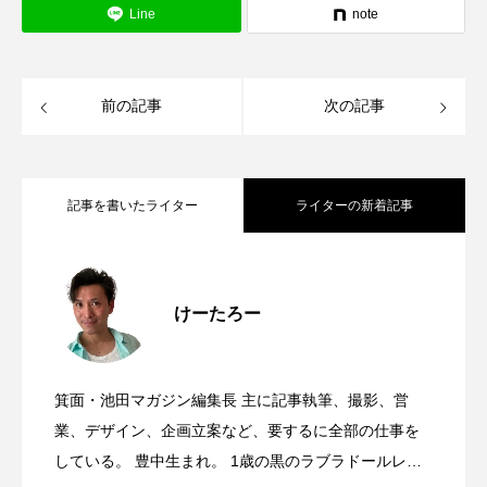
Line
note
前の記事
次の記事
記事を書いたライター
ライターの新着記事
8/6(木)、桜井駅前にオープンした喫茶 端
2026.08.08
けーたろー
箕面池田マガジン、月間22万PV突破&1周
2026.08.07
雲(きっさずいうん)に行ってきた。本場中
箕面・池田マガジン編集長 主に記事執筆、撮影、営
サンシティ地下1階に、宝塚ゴールドがオ
2026.08.06
年記念！夏なので、カブトムシとかいり
業、デザイン、企画立案など、要するに全部の仕事を
国の味と日本で学んだ珈琲とお茶の世界
している。 豊中生まれ。 1歳の黒のラブラドールレト