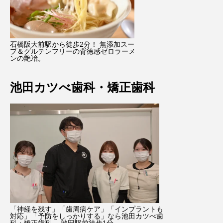
石橋阪大前駅から徒歩2分！ 無添加スー
プ＆グルテンフリーの背徳感ゼロラーメ
ンの艶冶。
池田カツべ歯科・矯正歯科
「神経を残す」「歯周病ケア」「インプラントも
対応」「予防をしっかりする」なら池田カツべ歯
科・矯正歯科。 池田駅前徒歩1分。