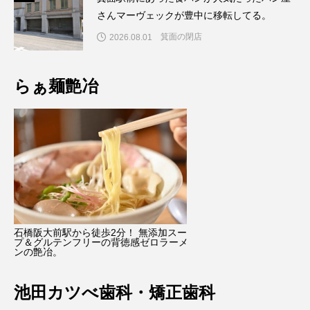
さんマーヴェックが豊中に移転してる。
箕面の閉店
2026.08.01
らぁ麺艶冶
石橋阪大前駅から徒歩2分！ 無添加スー
プ＆グルテンフリーの背徳感ゼロラーメ
ンの艶冶。
池田カツべ歯科・矯正歯科