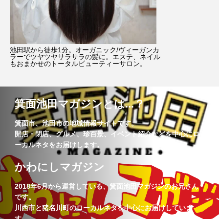
池田駅から徒歩1分。オーガニック/ヴィーガンカ
ラーでツヤツヤサラサラの髪に。エステ、ネイル
もおまかせのトータルビューティーサロン。
箕面池田マガジンとは...？
箕面市、池田市の地域情報サイトです。
開店・閉店、グルメ、珍百景、イベント紹介などを中心にロ
ーカルネタをお届けします。
かわにしマガジン
2018年6月から運営している、箕面池田マガジンのお兄さん
です。
川西市と猪名川町のローカルネタを中心にお届けしていま
す。