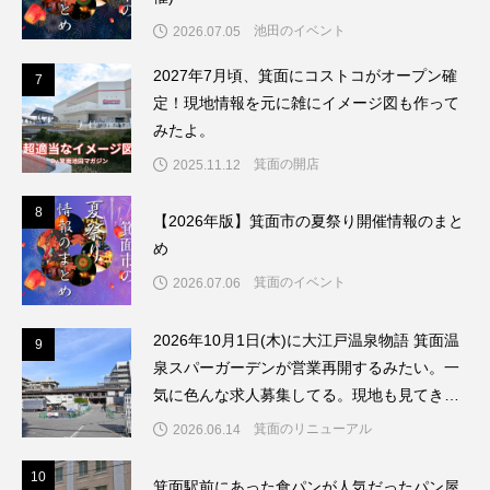
池田のイベント
2026.07.05
7
2027年7月頃、箕面にコストコがオープン確
7
定！現地情報を元に雑にイメージ図も作って
みたよ。
箕面の開店
2025.11.12
8
8
【2026年版】箕面市の夏祭り開催情報のまと
め
箕面のイベント
2026.07.06
2026年10月1日(木)に大江戸温泉物語 箕面温
9
9
泉スパーガーデンが営業再開するみたい。一
気に色んな求人募集してる。現地も見てきた
よ。
箕面のリニューアル
2026.06.14
1
10
箕面駅前にあった食パンが人気だったパン屋