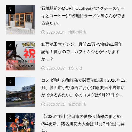
石橋駅前のMORITOcoffee(バスクチーズケー
3
3
キとコーヒー)の跡地にラーメン屋さんができ
るみたい。
池田の開店
2026.08.04
箕面池田マガジン、月間22万PV突破&1周年
4
4
記念！夏なので、カブトムシとかいります
か…？
お知らせ
2026.08.07
コメダ珈琲の和喫茶が関西初出店！2026年12
5
5
月、箕面市小野原西におかげ庵 箕面小野原店
ができるみたい。今のコメダは9月23日で閉
店してリブランドするんだって。
箕面の開店
2026.07.21
6
【2026年版】池田市の夏祭り情報のまとめ
6
(8/4更新。猪名川花火大会は11月7日(土)に開
催)