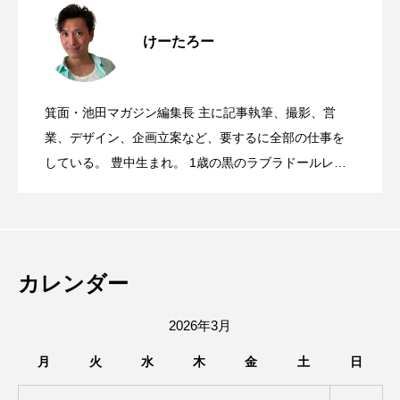
箕面池田マガジン、月間22万PV突破&1周
2026.08.07
けーたろー
サンシティ地下1階に、宝塚ゴールドがオ
2026.08.06
年記念！夏なので、カブトムシとかいり
箕面・池田マガジン編集長 主に記事執筆、撮影、営
8月15日(土)16日(日)、みのおキューズモ
2026.08.06
ープンするみたい。
業、デザイン、企画立案など、要するに全部の仕事を
ますか…？
している。 豊中生まれ。 1歳の黒のラブラドールレト
リバー、12歳のソマリ、6歳のサイベリアンと暮らす大
池田市菅原町にあった、やっぱりステー
2026.08.05
ールで第8回キューズ夏祭りが開催される
の動物好き。 高校時代は池田駅前をうろうろしたり、
陸上部の練習で豊中から箕面の滝まで走ってました。
switch2やポケモンカードが当たる！8月6
2026.08.05
キ池田駅前店が7/26で閉店したみたい。
趣味はエレキギターとボクシング、カメラ。
みたい。
カレンダー
日(木)〜8日(土)、石橋商店街で「ガチャ
2026年3月
月
火
水
木
金
土
日
ガチャで！夏の大抽選会」が開催される