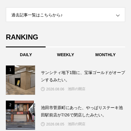
過去記事一覧はこちらから♪
RANKING
DAILY
WEEKLY
MONTHLY
1
1
サンシティ地下1階に、宝塚ゴールドがオープ
ンするみたい。
池田の開店
2026.08.06
2
2
池田市菅原町にあった、やっぱりステーキ池
田駅前店が7/26で閉店したみたい。
池田の閉店
2026.08.05