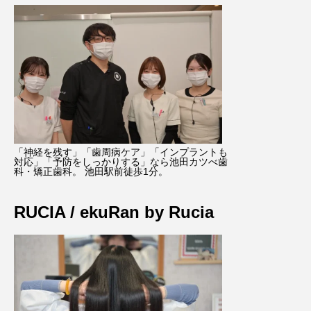
「神経を残す」「歯周病ケア」「インプラントも
対応」「予防をしっかりする」なら池田カツべ歯
科・矯正歯科。 池田駅前徒歩1分。
RUCIA / ekuRan by Rucia