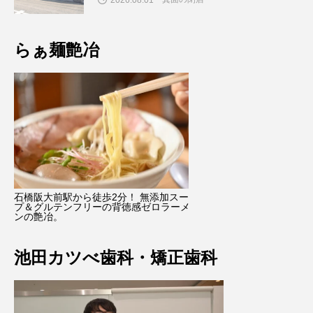
2026.08.01
らぁ麺艶冶
石橋阪大前駅から徒歩2分！ 無添加スー
プ＆グルテンフリーの背徳感ゼロラーメ
ンの艶冶。
池田カツべ歯科・矯正歯科