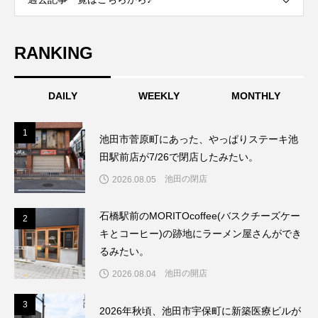
RANKING
DAILY
WEEKLY
MONTHLY
1
1
池田市菅原町にあった、やっぱりステーキ池
田駅前店が7/26で閉店したみたい。
池田の閉店
2026.08.05
石橋駅前のMORITOcoffee(バスクチーズケー
2
2
キとコーヒー)の跡地にラーメン屋さんができ
るみたい。
池田の開店
2026.08.04
3
3
2026年秋頃、池田市宇保町に新築医療ビルが