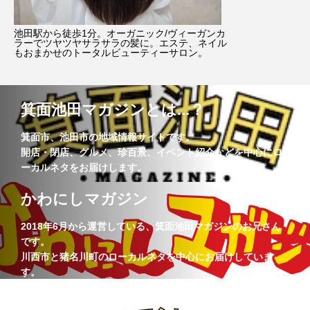
池田駅から徒歩1分。オーガニック/ヴィーガンカ
ラーでツヤツヤサラサラの髪に。エステ、ネイル
もおまかせのトータルビューティーサロン。
箕面池田マガジンとは...？
箕面市、池田市の地域情報サイトです。
開店・閉店、グルメ、珍百景、イベント紹介などを中心にロ
ーカルネタをお届けします。
かわにしマガジン
2018年6月から運営している、箕面池田マガジンのお兄さん
です。
川西市と猪名川町のローカルネタを中心にお届けしていま
す。