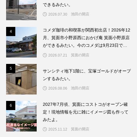
できるみたい。
池田の開店
2026.07.30
コメダ珈琲の和喫茶が関西初出店！2026年12
4
4
月、箕面市小野原西におかげ庵 箕面小野原店
ができるみたい。今のコメダは9月23日で閉
店してリブランドするんだって。
箕面の開店
2026.07.21
5
5
サンシティ地下1階に、宝塚ゴールドがオープ
ンするみたい。
池田の開店
2026.08.06
2027年7月頃、箕面にコストコがオープン確
6
6
定！現地情報を元に雑にイメージ図も作って
みたよ。
箕面の開店
2025.11.12