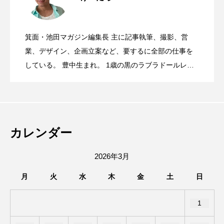
8月15日(土)16日(日)、みのおキューズモ
2026.08.06
ープンするみたい。
箕面・池田マガジン編集長 主に記事執筆、撮影、営
池田市菅原町にあった、やっぱりステー
2026.08.05
ールで第8回キューズ夏祭りが開催される
業、デザイン、企画立案など、要するに全部の仕事を
している。 豊中生まれ。 1歳の黒のラブラドールレト
リバー、12歳のソマリ、6歳のサイベリアンと暮らす大
switch2やポケモンカードが当たる！8月6
2026.08.05
キ池田駅前店が7/26で閉店したみたい。
みたい。
の動物好き。 高校時代は池田駅前をうろうろしたり、
陸上部の練習で豊中から箕面の滝まで走ってました。
石橋駅前のMORITOcoffee(バスクチーズ
2026.08.04
日(木)〜8日(土)、石橋商店街で「ガチャ
趣味はエレキギターとボクシング、カメラ。
カレンダー
ケーキとコーヒー)の跡地にラーメン屋さ
ガチャで！夏の大抽選会」が開催される
2026年3月
月
火
水
木
金
土
日
んができるみたい。
みたい。
1