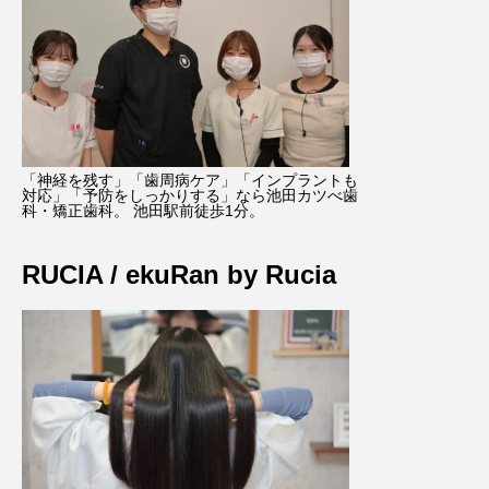
「神経を残す」「歯周病ケア」「インプラントも
対応」「予防をしっかりする」なら池田カツべ歯
科・矯正歯科。 池田駅前徒歩1分。
RUCIA / ekuRan by Rucia