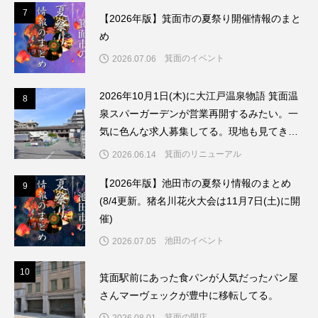
7
7
【2026年版】箕面市の夏祭り開催情報のまと
め
箕面のイベント
2026.07.06
2026年10月1日(木)に大江戸温泉物語 箕面温
8
8
泉スパーガーデンが営業再開するみたい。一
気に色んな求人募集してる。現地も見てきた
よ。
箕面のリニューアル
2026.06.14
【2026年版】池田市の夏祭り情報のまとめ
9
9
(8/4更新。猪名川花火大会は11月7日(土)に開
催)
池田のイベント
2026.07.05
1
10
箕面駅前にあった食パンが人気だったパン屋
さんマーヴェックが豊中に移転してる。
箕面の閉店