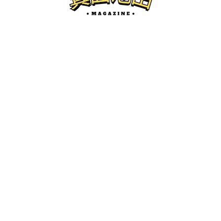
箕面のイベント
1/17(土)、みのおキューズモール隣接のか
やの広場でふわふわパーク開催されるみ
たい。
けーたろ
ー
2026.01.14
箕面池田マガジンとは...？
箕面市、池田市の地域情報サイトです。
開店・閉店、グルメ、珍百景、イベント紹介などを中心にロ
ーカルネタをお届けします。
かわにしマガジン