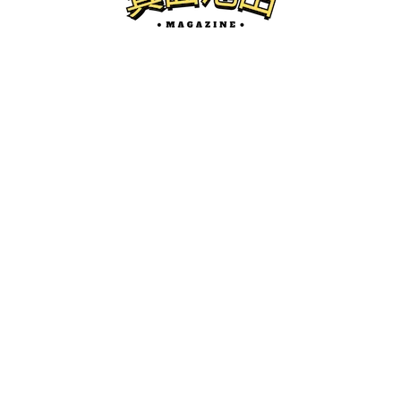
箕面のグルメ
ほとんどの料理が500円くらいなのに美
味しい奇跡の居酒屋「だべり処 斗音(とお
ん)」に行ってきた。
けーたろ
ー
2025.12.26
箕面池田マガジンとは...？
箕面市、池田市の地域情報サイトです。
開店・閉店、グルメ、珍百景、イベント紹介などを中心にロ
ーカルネタをお届けします。
かわにしマガジン