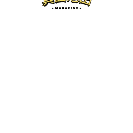
箕面のイベント
10/26(日)、みのおキューズモールで、み
のおハロウィンパーティが開催されるみ
たい。
けーたろ
ー
2025.10.16
2025.10.17
箕面池田マガジンとは...？
箕面市、池田市の地域情報サイトです。
開店・閉店、グルメ、珍百景、イベント紹介などを中心にロ
ーカルネタをお届けします。
かわにしマガジン