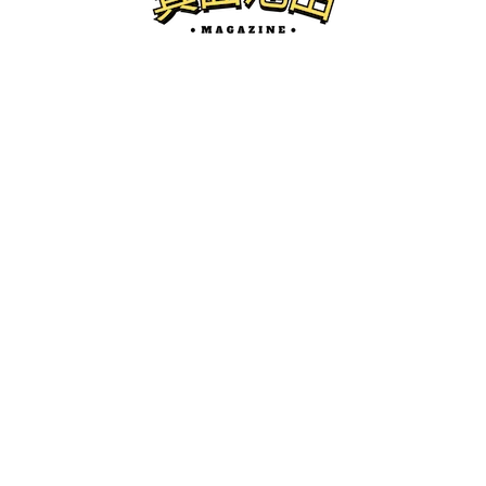
箕面のイベント
12/17(水)、みのおキューズモールでわん
だふるDAYが開催されるみたい。
みーこ
2025.12.16
箕面池田マガジンとは...？
箕面市、池田市の地域情報サイトです。
開店・閉店、グルメ、珍百景、イベント紹介などを中心にロ
ーカルネタをお届けします。
かわにしマガジン
2018年6月から運営している、箕面池田マガジンのお兄さん