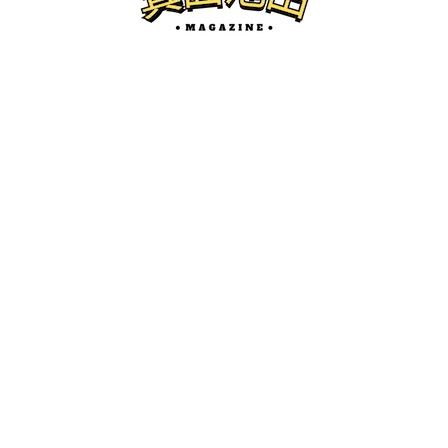
箕面の開店
5/6(木)、箕面市船場東にスーク(Suq.)っ
ていう美容室がオープンするみたい。
けーたろ
ー
2026.05.03
箕面池田マガジンとは...？
箕面市、池田市の地域情報サイトです。
開店・閉店、グルメ、珍百景、イベント紹介などを中心にロ
ーカルネタをお届けします。
かわにしマガジン