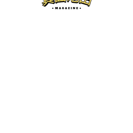
箕面の開店
4月中旬、箕面市瀬川にSeria コジマ×ビ
ックカメラ箕面店がオープンするみた
い。
けーたろ
ー
2026.02.05
箕面池田マガジンとは...？
箕面市、池田市の地域情報サイトです。
開店・閉店、グルメ、珍百景、イベント紹介などを中心にロ
ーカルネタをお届けします。
かわにしマガジン