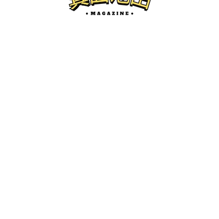
池田のグルメ
2/5(木)オープン！横浜家系ラーメン咲く
家石橋阪大前店行ってきた！
けーたろ
ー
2026.02.06
箕面池田マガジンとは...？
箕面市、池田市の地域情報サイトです。
開店・閉店、グルメ、珍百景、イベント紹介などを中心にロ
ーカルネタをお届けします。
かわにしマガジン