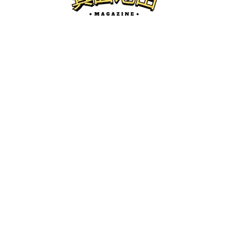
池田のイベント
6/13(土)、池田城跡で白ゆりまつり2026
が開催されるみたい。
けーたろ
ー
2026.05.31
箕面池田マガジンとは...？
箕面市、池田市の地域情報サイトです。
開店・閉店、グルメ、珍百景、イベント紹介などを中心にロ
ーカルネタをお届けします。
かわにしマガジン