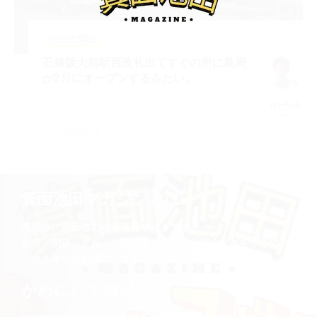
池田の開店
石橋阪大前駅西改札出てすぐの所に鳥周
が2月にオープンするみたい。
けーたろ
ー
2026.01.28
箕面池田マガジンとは...？
箕面市、池田市の地域情報サイトです。
開店・閉店、グルメ、珍百景、イベント紹介などを中心にロ
ーカルネタをお届けします。
かわにしマガジン