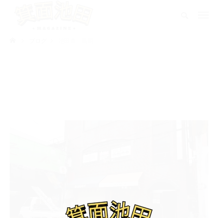
ブログ
池田市 鳥周