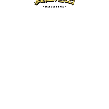
池田のグルメ
5/1、池田駅前にオープンした焼肉こじま
離れ大阪池田のハンバーグランチ食べて
来た。
けーたろ
ー
2025.12.03
箕面池田マガジンとは...？
箕面市、池田市の地域情報サイトです。
開店・閉店、グルメ、珍百景、イベント紹介などを中心にロ
ーカルネタをお届けします。
かわにしマガジン