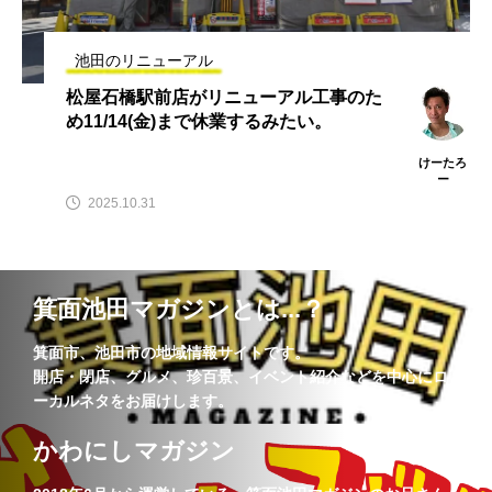
池田のリニューアル
松屋石橋駅前店がリニューアル工事のた
め11/14(金)まで休業するみたい。
けーたろ
ー
2025.10.31
箕面池田マガジンとは...？
箕面市、池田市の地域情報サイトです。
開店・閉店、グルメ、珍百景、イベント紹介などを中心にロ
ーカルネタをお届けします。
かわにしマガジン