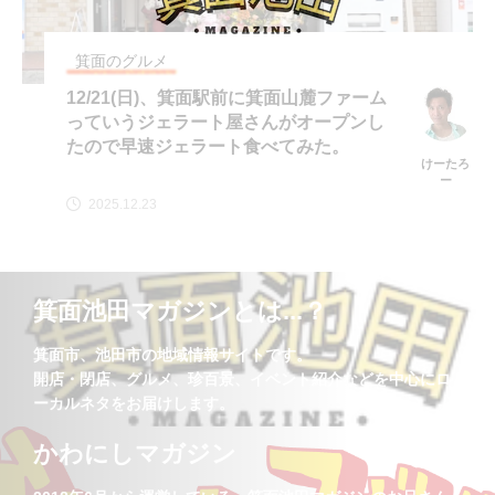
箕面のグルメ
12/21(日)、箕面駅前に箕面山麓ファーム
っていうジェラート屋さんがオープンし
たので早速ジェラート食べてみた。
けーたろ
ー
2025.12.23
箕面池田マガジンとは...？
箕面市、池田市の地域情報サイトです。
開店・閉店、グルメ、珍百景、イベント紹介などを中心にロ
ーカルネタをお届けします。
かわにしマガジン