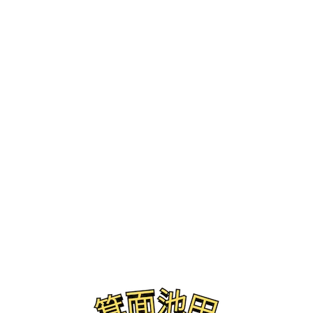
ブログ
箕面市 neu cafe