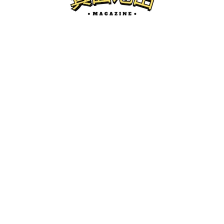
箕面のグルメ
箕面市の最強オシャレカフェ・ノイカフ
ェ箕面船場本店に行ってきた！
けーたろ
ー
2026.04.10
箕面池田マガジンとは...？
箕面市、池田市の地域情報サイトです。
開店・閉店、グルメ、珍百景、イベント紹介などを中心にロ
ーカルネタをお届けします。
かわにしマガジン