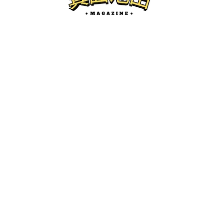
箕面の開店
4月頃に箕面市の桜井駅前にレンタルスペ
ースができるみたい。
けーたろ
ー
2026.02.04
箕面池田マガジンとは...？
箕面市、池田市の地域情報サイトです。
開店・閉店、グルメ、珍百景、イベント紹介などを中心にロ
ーカルネタをお届けします。
かわにしマガジン