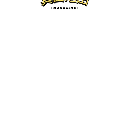
箕面の開店
3/19(木)、みのおキューズモールのフード
コートに銀だこがオープンするみたい。
けーたろ
ー
2026.03.01
箕面池田マガジンとは...？
箕面市、池田市の地域情報サイトです。
開店・閉店、グルメ、珍百景、イベント紹介などを中心にロ
ーカルネタをお届けします。
かわにしマガジン