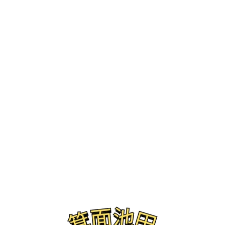
ブログ
鰻の成瀬 箕面店