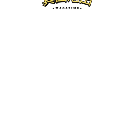
箕面の閉店
箕面駅前にあった、鰻の成瀬箕面店が9/2
8で閉店したみたい。
けーたろ
ー
2025.10.12
箕面池田マガジンとは...？
箕面市、池田市の地域情報サイトです。
開店・閉店、グルメ、珍百景、イベント紹介などを中心にロ
ーカルネタをお届けします。
かわにしマガジン