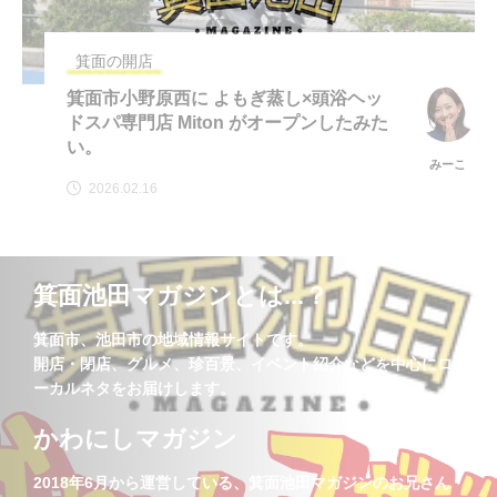
箕面の開店
箕面市小野原西に よもぎ蒸し×頭浴ヘッ
ドスパ専門店 Miton がオープンしたみた
い。
みーこ
2026.02.16
箕面池田マガジンとは...？
箕面市、池田市の地域情報サイトです。
開店・閉店、グルメ、珍百景、イベント紹介などを中心にロ
ーカルネタをお届けします。
かわにしマガジン
2018年6月から運営している、箕面池田マガジンのお兄さん