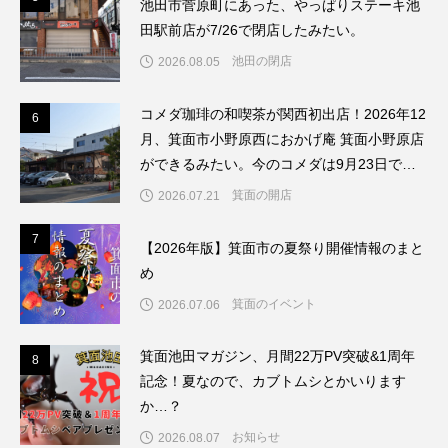
池田市菅原町にあった、やっぱりステーキ池
田駅前店が7/26で閉店したみたい。
池田の閉店
2026.08.05
コメダ珈琲の和喫茶が関西初出店！2026年12
6
6
月、箕面市小野原西におかげ庵 箕面小野原店
ができるみたい。今のコメダは9月23日で閉
店してリブランドするんだって。
箕面の開店
2026.07.21
7
7
【2026年版】箕面市の夏祭り開催情報のまと
め
箕面のイベント
2026.07.06
箕面池田マガジン、月間22万PV突破&1周年
8
8
記念！夏なので、カブトムシとかいります
か…？
お知らせ
2026.08.07