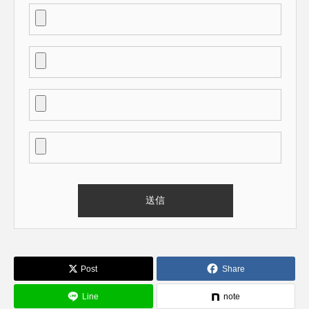
Post
Share
Line
note