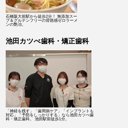
石橋阪大前駅から徒歩2分！ 無添加スー
プ＆グルテンフリーの背徳感ゼロラーメ
ンの艶冶。
池田カツべ歯科・矯正歯科
「神経を残す」「歯周病ケア」「インプラントも
対応」「予防をしっかりする」なら池田カツべ歯
科・矯正歯科。 池田駅前徒歩1分。