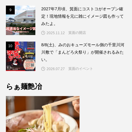
2027年7月頃、箕面にコストコがオープン確
9
9
定！現地情報を元に雑にイメージ図も作って
みたよ。
箕面の開店
2025.11.12
8/8(土)、みのおキューズモール側の千里川河
1
10
川敷で「まんどろ火祭り」が開催されるみた
い。
箕面のイベント
2026.07.27
らぁ麺艶冶