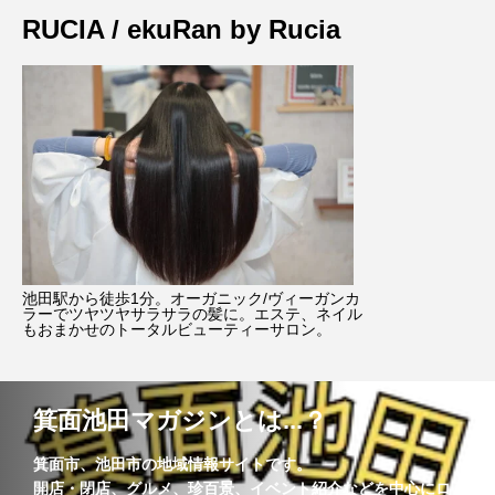
RUCIA / ekuRan by Rucia
池田駅から徒歩1分。オーガニック/ヴィーガンカ
ラーでツヤツヤサラサラの髪に。エステ、ネイル
もおまかせのトータルビューティーサロン。
箕面池田マガジンとは...？
箕面市、池田市の地域情報サイトです。
開店・閉店、グルメ、珍百景、イベント紹介などを中心にロ