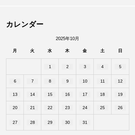
の動物好き。 高校時代は池田駅前をうろうろしたり、
陸上部の練習で豊中から箕面の滝まで走ってました。
池田市菅原町にあった、やっぱりステー
2026.08.05
ールで第8回キューズ夏祭りが開催される
趣味はエレキギターとボクシング、カメラ。
カレンダー
キ池田駅前店が7/26で閉店したみたい。
みたい。
2025年10月
月
火
水
木
金
土
日
1
2
3
4
5
6
7
8
9
10
11
12
13
14
15
16
17
18
19
20
21
22
23
24
25
26
27
28
29
30
31