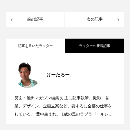
前の記事
次の記事
記事を書いたライター
ライターの新着記事
8/6(木)、桜井駅前にオープンした喫茶 端
2026.08.08
けーたろー
箕面池田マガジン、月間22万PV突破&1周
2026.08.07
雲(きっさずいうん)に行ってきた。本場中
箕面・池田マガジン編集長 主に記事執筆、撮影、営
サンシティ地下1階に、宝塚ゴールドがオ
2026.08.06
年記念！夏なので、カブトムシとかいり
業、デザイン、企画立案など、要するに全部の仕事を
国の味と日本で学んだ珈琲とお茶の世界
している。 豊中生まれ。 1歳の黒のラブラドールレト
リバー、12歳のソマリ、6歳のサイベリアンと暮らす大
8月15日(土)16日(日)、みのおキューズモ
2026.08.06
ープンするみたい。
ますか…？
が融合したお店だった。