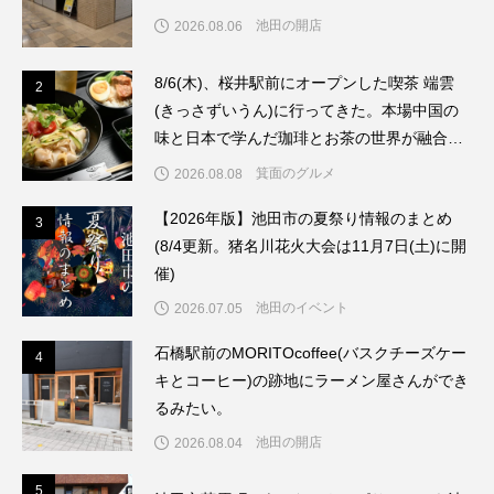
池田の開店
2026.08.06
8/6(木)、桜井駅前にオープンした喫茶 端雲
2
2
(きっさずいうん)に行ってきた。本場中国の
味と日本で学んだ珈琲とお茶の世界が融合し
たお店だった。
箕面のグルメ
2026.08.08
【2026年版】池田市の夏祭り情報のまとめ
3
3
(8/4更新。猪名川花火大会は11月7日(土)に開
催)
池田のイベント
2026.07.05
石橋駅前のMORITOcoffee(バスクチーズケー
4
4
キとコーヒー)の跡地にラーメン屋さんができ
るみたい。
池田の開店
2026.08.04
5
5