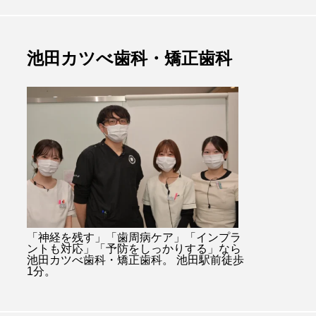
池田カツべ歯科・矯正歯科
「神経を残す」「歯周病ケア」「インプラ
ントも対応」「予防をしっかりする」なら
池田カツべ歯科・矯正歯科。 池田駅前徒歩
1分。