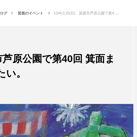
ログ
箕面のイベント
10/4(土)5(日)、箕面市芦原公園で第40回 箕面まつりが開催されるみたい。
箕面市芦原公園で第40回 箕面ま
たい。