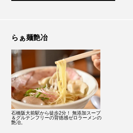
らぁ麺艶冶
石橋阪大前駅から徒歩2分！ 無添加スープ
＆グルテンフリーの背徳感ゼロラーメンの
艶冶。