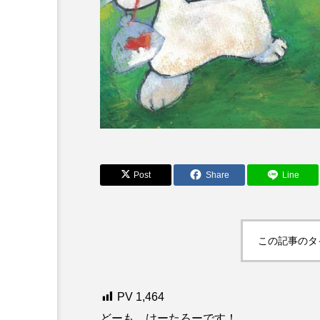
Post
Share
Line
この記事のタ
PV
1,464
どーも、けーたろーです！