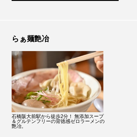
らぁ麺艶冶
石橋阪大前駅から徒歩2分！ 無添加スープ
＆グルテンフリーの背徳感ゼロラーメンの
艶冶。