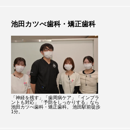
池田カツべ歯科・矯正歯科
「神経を残す」「歯周病ケア」「インプラ
ントも対応」「予防をしっかりする」なら
池田カツべ歯科・矯正歯科。 池田駅前徒歩
1分。