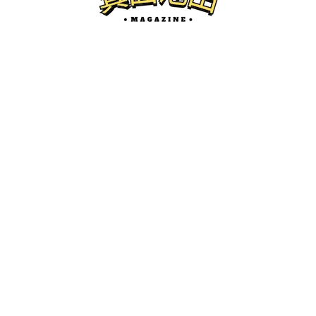
NEW POST
箕面の開店
2026年2月20日オープン予定の箕面市船
場西のかんてんパパショップ箕面店がだ
いぶできてきた。
けーたろ
ー
2025.11.17