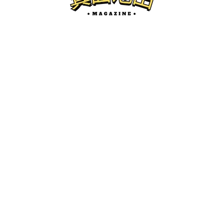
NEW POST
箕面の開店
2026年1月、箕面市小野原東に炭火焼肉
眞瀬 小野原店ができるみたい。
けーたろ
ー
2025.11.19