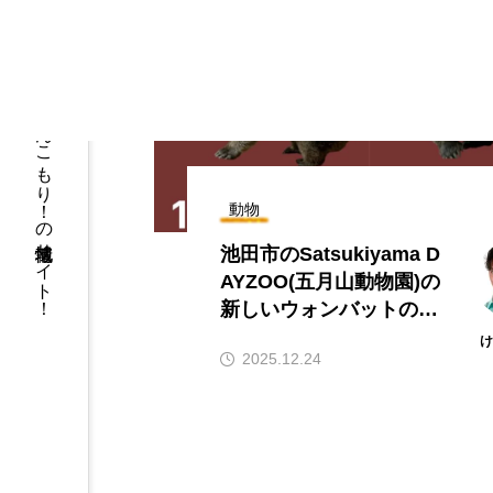
箕面と池田の地元ネタがてんこもり！の地域情報サイト！
動物
池田市のSatsukiyama D
AYZOO(五月山動物園)の
新しいウォンバットの名
前がソラとリクに決まっ
2025.12.24
たみたい。