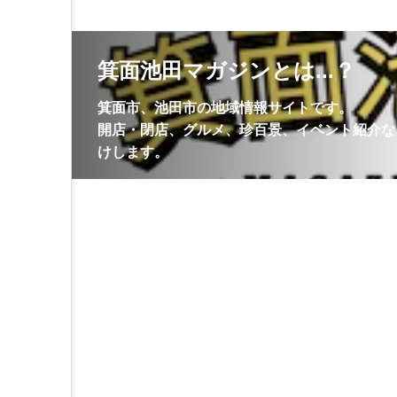
箕面池田マガジンとは...？
箕面市、池田市の地域情報サイトです。
開店・閉店、グルメ、珍百景、イベント紹介な
けします。