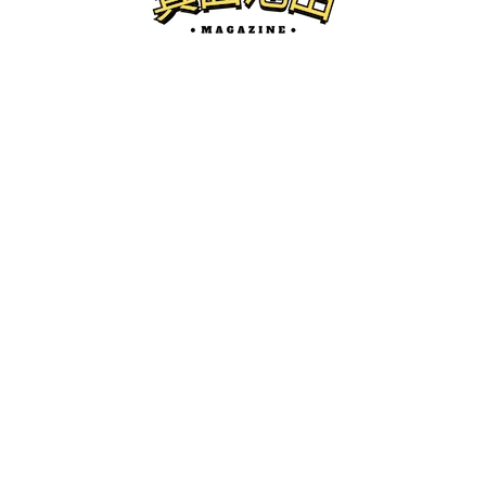
池田のローカルネタ
少年ジャンプ＋で「ガチャンキイ」を連
載中の下元 朗先生は、池田市出身！皆で
応援しよう！
けーたろ
ー
2025.12.30
箕面池田マガジンとは...？
箕面市、池田市の地域情報サイトです。
開店・閉店、グルメ、珍百景、イベント紹介などを中心にロ
ーカルネタをお届けします。
かわにしマガジン