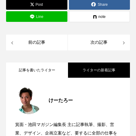
Post
Share
Line
note
前の記事
次の記事
記事を書いたライター
ライターの新着記事
箕面池田マガジン、月間22万PV突破&1周
2026.08.07
けーたろー
サンシティ地下1階に、宝塚ゴールドがオ
2026.08.06
年記念！夏なので、カブトムシとかいり
箕面・池田マガジン編集長 主に記事執筆、撮影、営
8月15日(土)16日(日)、みのおキューズモ
2026.08.06
ープンするみたい。
業、デザイン、企画立案など、要するに全部の仕事を
ますか…？