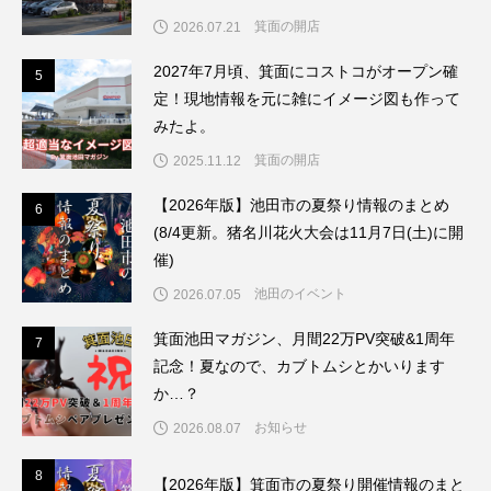
店してリブランドするんだって。
箕面の開店
2026.07.21
2027年7月頃、箕面にコストコがオープン確
5
5
定！現地情報を元に雑にイメージ図も作って
みたよ。
箕面の開店
2025.11.12
6
【2026年版】池田市の夏祭り情報のまとめ
6
(8/4更新。猪名川花火大会は11月7日(土)に開
催)
池田のイベント
2026.07.05
7
箕面池田マガジン、月間22万PV突破&1周年
7
記念！夏なので、カブトムシとかいります
か…？
お知らせ
2026.08.07
8
8
【2026年版】箕面市の夏祭り開催情報のまと