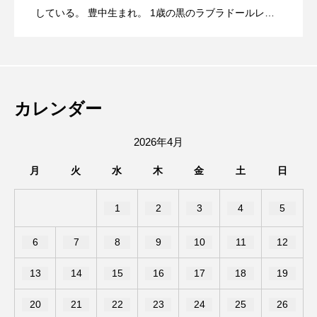
している。 豊中生まれ。 1歳の黒のラブラドールレト
リバー、12歳のソマリ、6歳のサイベリアンと暮らす大
池田市菅原町にあった、やっぱりステー
2026.08.05
ールで第8回キューズ夏祭りが開催される
の動物好き。 高校時代は池田駅前をうろうろしたり、
陸上部の練習で豊中から箕面の滝まで走ってました。
switch2やポケモンカードが当たる！8月6
2026.08.05
キ池田駅前店が7/26で閉店したみたい。
趣味はエレキギターとボクシング、カメラ。
みたい。
カレンダー
日(木)〜8日(土)、石橋商店街で「ガチャ
2026年4月
月
火
水
木
金
土
日
ガチャで！夏の大抽選会」が開催される
1
2
3
4
5
6
7
みたい。
8
9
10
11
12
13
14
15
16
17
18
19
20
21
22
23
24
25
26