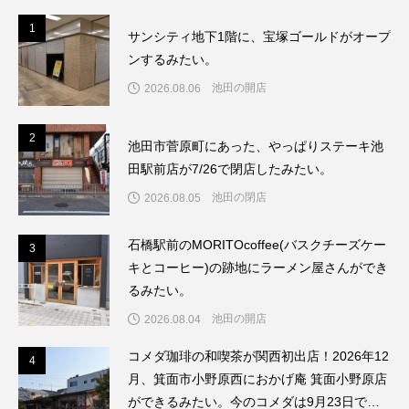
1
1
サンシティ地下1階に、宝塚ゴールドがオープ
ンするみたい。
池田の開店
2026.08.06
2
2
池田市菅原町にあった、やっぱりステーキ池
田駅前店が7/26で閉店したみたい。
池田の閉店
2026.08.05
石橋駅前のMORITOcoffee(バスクチーズケー
3
3
キとコーヒー)の跡地にラーメン屋さんができ
るみたい。
池田の開店
2026.08.04
コメダ珈琲の和喫茶が関西初出店！2026年12
4
4
月、箕面市小野原西におかげ庵 箕面小野原店
ができるみたい。今のコメダは9月23日で閉