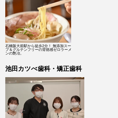
石橋阪大前駅から徒歩2分！ 無添加スー
プ＆グルテンフリーの背徳感ゼロラーメ
ンの艶冶。
池田カツべ歯科・矯正歯科