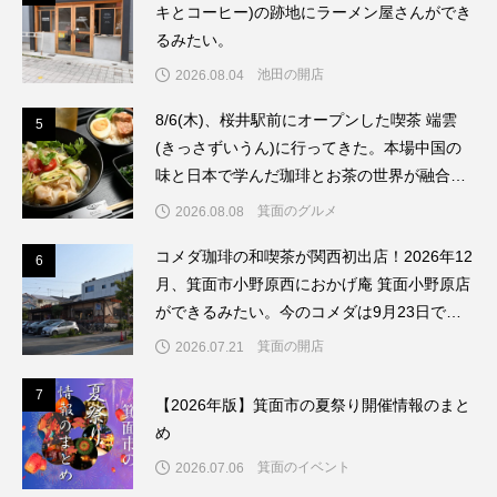
キとコーヒー)の跡地にラーメン屋さんができ
るみたい。
池田の開店
2026.08.04
8/6(木)、桜井駅前にオープンした喫茶 端雲
5
5
(きっさずいうん)に行ってきた。本場中国の
味と日本で学んだ珈琲とお茶の世界が融合し
たお店だった。
箕面のグルメ
2026.08.08
コメダ珈琲の和喫茶が関西初出店！2026年12
6
6
月、箕面市小野原西におかげ庵 箕面小野原店
ができるみたい。今のコメダは9月23日で閉
店してリブランドするんだって。
箕面の開店
2026.07.21
7
7
【2026年版】箕面市の夏祭り開催情報のまと
め
箕面のイベント
2026.07.06