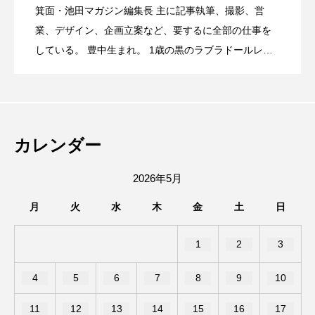
箕面・池田マガジン編集長 主に記事執筆、撮影、営
サンシティ地下1階に、宝塚ゴールドがオ
2026.08.06
年記念！夏なので、カブトムシとかいり
業、デザイン、企画立案など、要するに全部の仕事を
国の味と日本で学んだ珈琲とお茶の世界
している。 豊中生まれ。 1歳の黒のラブラドールレト
リバー、12歳のソマリ、6歳のサイベリアンと暮らす大
8月15日(土)16日(日)、みのおキューズモ
2026.08.06
ープンするみたい。
ますか…？
が融合したお店だった。
の動物好き。 高校時代は池田駅前をうろうろしたり、
陸上部の練習で豊中から箕面の滝まで走ってました。
池田市菅原町にあった、やっぱりステー
2026.08.05
ールで第8回キューズ夏祭りが開催される
趣味はエレキギターとボクシング、カメラ。
カレンダー
キ池田駅前店が7/26で閉店したみたい。
みたい。
2026年5月
月
火
水
木
金
土
日
1
2
3
4
5
6
7
8
9
10
11
12
13
14
15
16
17