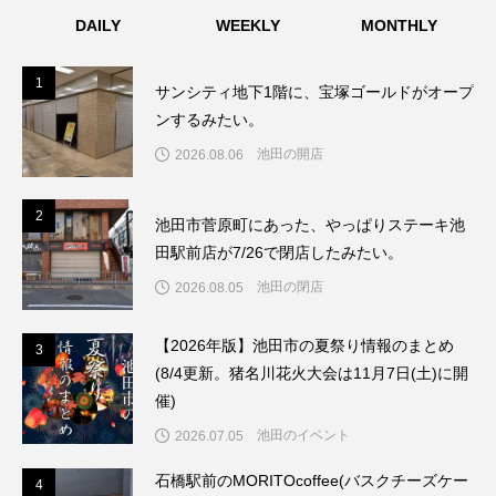
DAILY
WEEKLY
MONTHLY
1
1
サンシティ地下1階に、宝塚ゴールドがオープ
ンするみたい。
池田の開店
2026.08.06
2
2
池田市菅原町にあった、やっぱりステーキ池
田駅前店が7/26で閉店したみたい。
池田の閉店
2026.08.05
【2026年版】池田市の夏祭り情報のまとめ
3
3
(8/4更新。猪名川花火大会は11月7日(土)に開
催)
池田のイベント
2026.07.05
石橋駅前のMORITOcoffee(バスクチーズケー
4
4