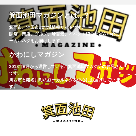
箕面池田マガジンとは...？
箕面市、池田市の地域情報サイトです。
開店・閉店、グルメ、珍百景、イベント紹介などを中心にロ
ーカルネタをお届けします。
かわにしマガジン
2018年6月から運営している、箕面池田マガジンのお兄さん
です。
川西市と猪名川町のローカルネタを中心にお届けしていま
す。