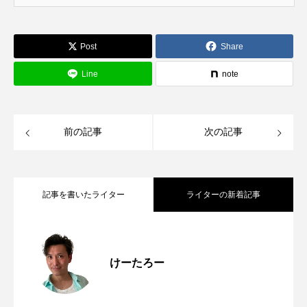
Post
Share
Line
note
前の記事
次の記事
記事を書いたライター
ライターの新着記事
8/6(木)、桜井駅前にオープンした喫茶 端
2026.08.08
けーたろー
箕面池田マガジン、月間22万PV突破&1周
2026.08.07
雲(きっさずいうん)に行ってきた。本場中