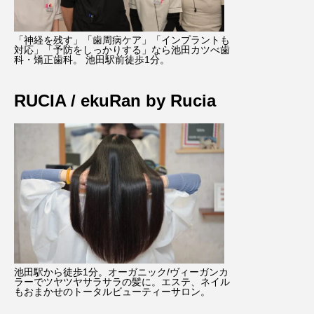
「神経を残す」「歯周病ケア」「インプラントも
対応」「予防をしっかりする」なら池田カツべ歯
科・矯正歯科。 池田駅前徒歩1分。
RUCIA / ekuRan by Rucia
池田駅から徒歩1分。オーガニック/ヴィーガンカ
ラーでツヤツヤサラサラの髪に。エステ、ネイル
もおまかせのトータルビューティーサロン。