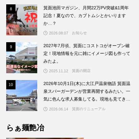
箕面池田マガジン、月間22万PV突破&1周年
8
8
記念！夏なので、カブトムシとかいります
か…？
お知らせ
2026.08.07
2027年7月頃、箕面にコストコがオープン確
9
9
定！現地情報を元に雑にイメージ図も作って
みたよ。
箕面の開店
2025.11.12
2026年10月1日(木)に大江戸温泉物語 箕面温
1
10
泉スパーガーデンが営業再開するみたい。一
気に色んな求人募集してる。現地も見てきた
よ。
箕面のリニューアル
2026.06.14
らぁ麺艶冶